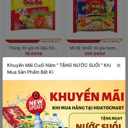
Thùng 30 gói mì Gấu Đỏ
MÌ ĐỆ NHẤT mì gia hương
tôm và gà 63g
vị thịt bằm 83gr
76.000đ
205.000đ
×
Khuyến Mãi Cuối Năm " TẶNG NƯỚC SUỐI " Khi
Mua Sản Phẩm Bất Kì
Thùng 30 gói mì Hai Tôm
Thùng 24 ly mì Handy Hảo