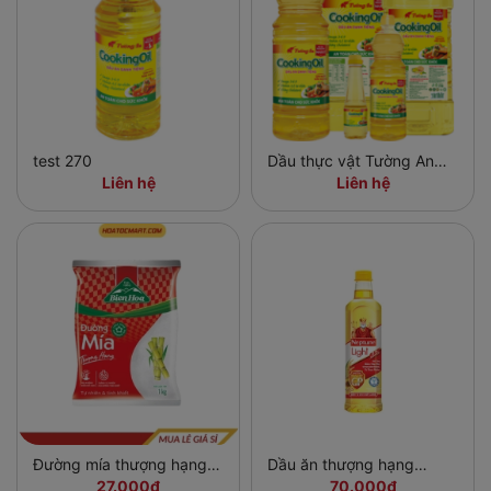
test 270
Dầu thực vật Tường An
Cooking Oil 250ml - 5l
Liên hệ
Liên hệ
Đường mía thượng hạng
Dầu ăn thượng hạng
Biên Hòa gói 1kg
Neptune Light chai 1 lít
27.000đ
70.000đ