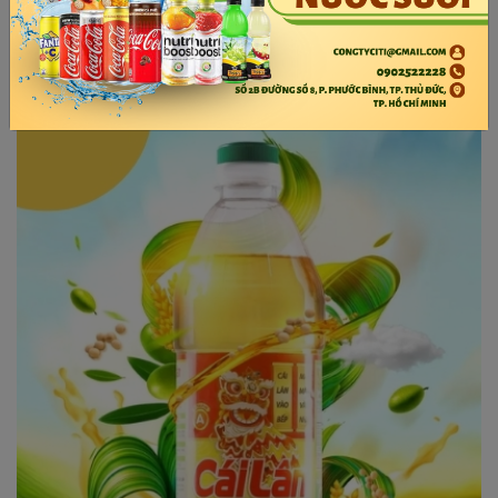
Miliket tôm chua cay 75g
Hảo tôm chua cay 67g
92.000đ
203.000đ
Acecook