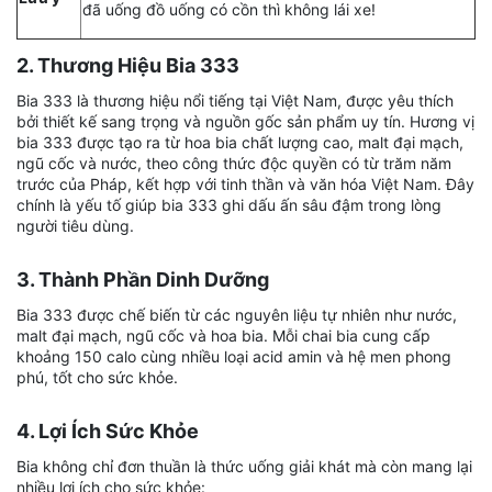
đã uống đồ uống có cồn thì không lái xe!
2. Thương Hiệu Bia 333
Bia 333 là thương hiệu nổi tiếng tại Việt Nam, được yêu thích
bởi thiết kế sang trọng và nguồn gốc sản phẩm uy tín. Hương vị
bia 333 được tạo ra từ hoa bia chất lượng cao, malt đại mạch,
ngũ cốc và nước, theo công thức độc quyền có từ trăm năm
trước của Pháp, kết hợp với tinh thần và văn hóa Việt Nam. Đây
chính là yếu tố giúp bia 333 ghi dấu ấn sâu đậm trong lòng
người tiêu dùng.
3. Thành Phần Dinh Dưỡng
Bia 333 được chế biến từ các nguyên liệu tự nhiên như nước,
malt đại mạch, ngũ cốc và hoa bia. Mỗi chai bia cung cấp
khoảng 150 calo cùng nhiều loại acid amin và hệ men phong
phú, tốt cho sức khỏe.
4. Lợi Ích Sức Khỏe
Bia không chỉ đơn thuần là thức uống giải khát mà còn mang lại
nhiều lợi ích cho sức khỏe: