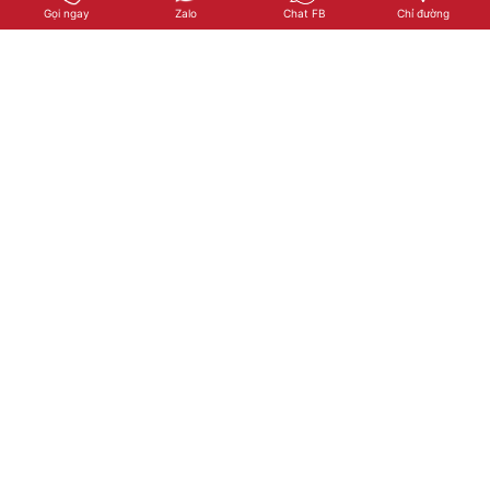
Gọi ngay
Zalo
Chat FB
Chỉ đường
Cà phê Trung Nguyên S chinh phục thành công 500g
69.000đ