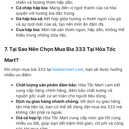
nhiên và hương thơm hấp dẫn.
Cá chép hấp bia:
Mang đến vị ngọt thanh của cá hòa
quyện với hương bia đặc trưng.
Gà hấp bia sả:
Kết hợp giữa hương vị thơm ngon của gà
và sự tươi mát của sả, tạo nên món ăn đậm đà.
Cua hấp bia:
Món hải sản thơm ngon, hấp dẫn, không thể
thiếu trong những bữa tiệc.
7. Tại Sao Nên Chọn Mua Bia 333 Tại Hỏa Tốc
Mart?
Khi chọn mua bia 333 tại
hoatocmart.com
, bạn sẽ được hưởng
nhiều ưu điểm:
Chất lượng sản phẩm đảm bảo:
Hỏa Tốc Mart cam kết
cung cấp hàng chính hãng, đảm bảo chất lượng và
nguồn gốc xuất xứ an toàn cho người tiêu dùng.
Dịch vụ giao hàng nhanh chóng:
Với dịch vụ giao hàng
tận nhà tiện lợi, bạn có thể dễ dàng đặt mua bia 333 mà
không cần phải ra ngoài.
Giá cả hợp lý:
Hỏa Tốc Mart cung cấp mức giá tốt cùng
nhiều ưu đãi, giúp bạn tiết kiệm thời gian, chi phí và công
sức khi mua sắm.