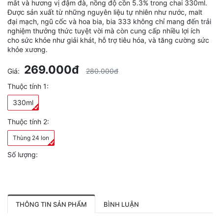
mắt và hương vị đậm đà, nồng độ cồn 5.3% trong chai 330ml.
Được sản xuất từ những nguyên liệu tự nhiên như nước, malt
đại mạch, ngũ cốc và hoa bia, bia 333 không chỉ mang đến trải
nghiệm thưởng thức tuyệt vời mà còn cung cấp nhiều lợi ích
cho sức khỏe như giải khát, hỗ trợ tiêu hóa, và tăng cường sức
khỏe xương.
269.000đ
Giá:
280.000đ
Thuộc tính 1:
330ml
Thuộc tính 2:
Thùng 24 lon
Số lượng:
THÔNG TIN SẢN PHẨM
BÌNH LUẬN