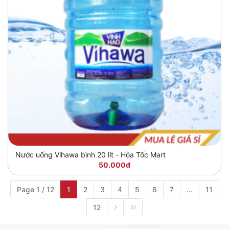
Nước uống Vihawa bình 20 lít - Hỏa Tốc Mart
50.000đ
Page 1 / 12
1
2
3
4
5
6
7
...
11
12