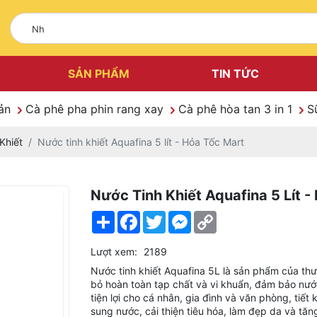
SẢN PHẨM
TIN TỨC
Sản
Cà phê pha phin rang xay
Cà phê hòa tan 3 in 1
S
Khiết
Nước tinh khiết Aquafina 5 lít - Hỏa Tốc Mart
Nước Tinh Khiết Aquafina 5 Lít -
Share
Facebook
Twitter
Messenger
Copy
Link
Lượt xem:
2189
Nước tinh khiết Aquafina 5L là sản phẩm của thươn
bỏ hoàn toàn tạp chất và vi khuẩn, đảm bảo nước
tiện lợi cho cá nhân, gia đình và văn phòng, tiết
sung nước, cải thiện tiêu hóa, làm đẹp da và tă