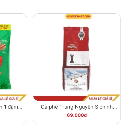
n 1 đậm vị
Cà phê Trung Nguyên S chinh
phục thành công 500g
69.000đ