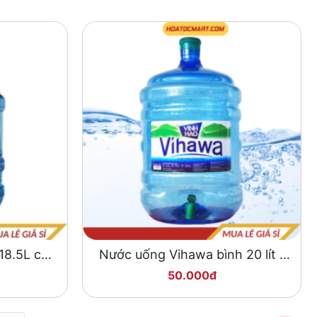
18.5L có
Nước uống Vihawa bình 20 lít -
Hỏa Tốc Mart
50.000đ