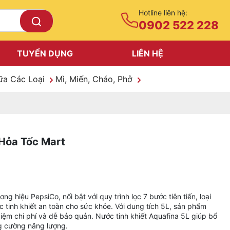
Hotline liên hệ:
0902 522 228
TUYỂN DỤNG
LIÊN HỆ
ữa Các Loại
Mì, Miến, Cháo, Phở
 Hỏa Tốc Mart
g hiệu PepsiCo, nổi bật với quy trình lọc 7 bước tiên tiến, loại
 tinh khiết an toàn cho sức khỏe. Với dung tích 5L, sản phẩm
 kiệm chi phí và dễ bảo quản. Nước tinh khiết Aquafina 5L giúp bổ
ng cường năng lượng.