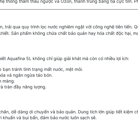
a hệ thống thẩm thấu ngược và Ozon, thanh trùng bằng tia cực tím. 
n, trải qua quy trình lọc nước nghiêm ngặt với công nghệ tiên tiến. 
khiết. Sản phẩm không chứa chất bảo quản hay hóa chất độc hại, man
iết Aquafina 5L không chỉ giúp giải khát mà còn có nhiều lợi ích:
bạn tránh tình trạng mất nước, mệt mỏi.
hóa và ngăn ngừa táo bón.
ịn màng.
và tràn đầy năng lượng.
 chắn, dễ dàng di chuyển và bảo quản. Dung tích lớn giúp tiết kiệm c
vi khuẩn và bụi bẩn, đảm bảo nước luôn sạch sẽ.