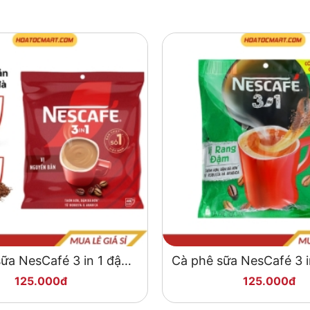
ữa NesCafé 3 in 1 đậm
Cà phê sữa NesCafé 3 i
đà hài hòa 736g
cà phê 782g
125.000đ
125.000đ