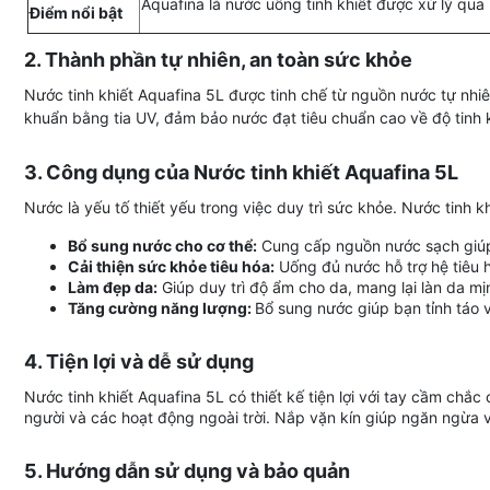
Aquafina là nước uống tinh khiết được xử lý qu
Điểm nổi bật
2. Thành phần tự nhiên, an toàn sức khỏe
Nước tinh khiết Aquafina 5L được tinh chế từ nguồn nước tự nhiê
khuẩn bằng tia UV, đảm bảo nước đạt tiêu chuẩn cao về độ tinh 
3. Công dụng của Nước tinh khiết Aquafina 5L
Nước là yếu tố thiết yếu trong việc duy trì sức khỏe. Nước tinh kh
Bổ sung nước cho cơ thể:
Cung cấp nguồn nước sạch giúp 
Cải thiện sức khỏe tiêu hóa:
Uống đủ nước hỗ trợ hệ tiêu 
Làm đẹp da:
Giúp duy trì độ ẩm cho da, mang lại làn da m
Tăng cường năng lượng:
Bổ sung nước giúp bạn tỉnh táo 
4. Tiện lợi và dễ sử dụng
Nước tinh khiết Aquafina 5L có thiết kế tiện lợi với tay cầm chắc
người và các hoạt động ngoài trời. Nắp vặn kín giúp ngăn ngừa 
5. Hướng dẫn sử dụng và bảo quản