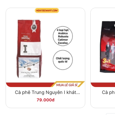
Cà phê Trung Nguyên I khát
Cà ph
vọng khởi nghiệp 500g
79.000đ