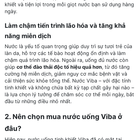
khiết và tiện lợi trong mỗi giọt nước bạn sử dụng hàng
ngày.
Làm chậm tiến trình lão hóa và tăng khả
năng miễn dịch
Nước là yếu tố quan trọng giúp duy trì sự tươi trẻ của
làn da, hỗ trợ các tế bào hoạt động ổn định và làm
chậm quá trình lão hóa. Ngoài ra, uống đủ nước còn
giúp
cơ thể đào thải độc tố hiệu quả hơn
, từ đó tăng
cường hệ miễn dịch, giảm nguy cơ mắc bệnh vặt và
cải thiện sức khỏe tổng thể. Nước Viba – với đặc tính
tinh khiết và không chứa bất kỳ tạp chất gây hại nào –
là lựa chọn lý tưởng để chăm sóc cơ thể mỗi ngày, bắt
đầu từ những điều nhỏ nhất.
2. Nên chọn mua nước uống Viba ở
đâu?
Hiện nay, nước uống tinh khiết Viba đã có mặt tại