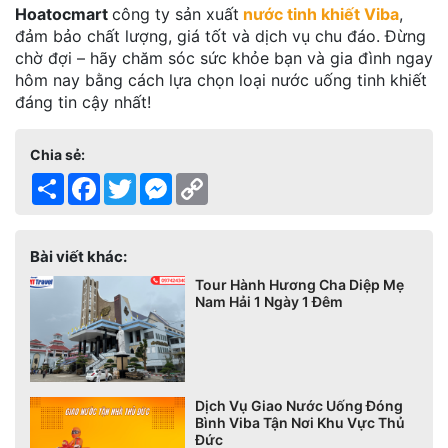
Hoatocmart
công ty sản xuất
nước tinh khiết Viba
,
đảm bảo chất lượng, giá tốt và dịch vụ chu đáo. Đừng
chờ đợi – hãy chăm sóc sức khỏe bạn và gia đình ngay
hôm nay bằng cách lựa chọn loại nước uống tinh khiết
đáng tin cậy nhất!
Chia sẻ:
Share
Facebook
Twitter
Messenger
Copy
Link
Bài viết khác:
Tour Hành Hương Cha Diệp Mẹ
Nam Hải 1 Ngày 1 Đêm
Dịch Vụ Giao Nước Uống Đóng
Bình Viba Tận Nơi Khu Vực Thủ
Đức