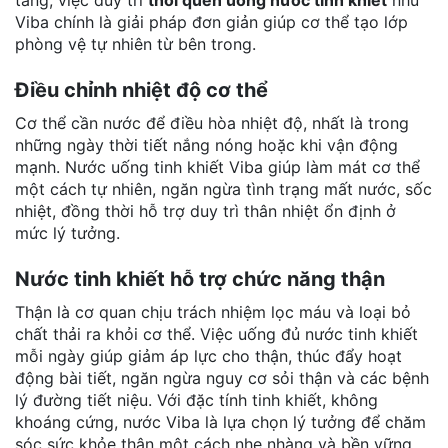
tăng, việc duy trì
thói quen uống nước tinh khiết
như
Viba chính là giải pháp đơn giản giúp cơ thể tạo lớp
phòng vệ tự nhiên từ bên trong.
Điều chỉnh nhiệt độ cơ thể
Cơ thể cần nước để điều hòa nhiệt độ, nhất là trong
những ngày thời tiết nắng nóng hoặc khi vận động
mạnh. Nước uống tinh khiết Viba giúp làm mát cơ thể
một cách tự nhiên, ngăn ngừa tình trạng mất nước, sốc
nhiệt, đồng thời hỗ trợ
duy trì thân nhiệt ổn định
ở
mức lý tưởng.
Nước tinh khiết hỗ trợ chức năng thận
Thận là cơ quan chịu trách nhiệm lọc máu và loại bỏ
chất thải ra khỏi cơ thể. Việc uống đủ nước tinh khiết
mỗi ngày giúp
giảm áp lực cho thận
, thúc đẩy hoạt
động bài tiết, ngăn ngừa nguy cơ sỏi thận và các bệnh
lý đường tiết niệu. Với đặc tính tinh khiết, không
khoáng cứng, nước Viba là lựa chọn lý tưởng để chăm
sóc sức khỏe thận một cách nhẹ nhàng và bền vững.