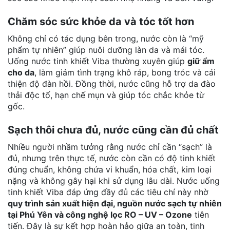
Chăm sóc sức khỏe da và tóc tốt hơn
Không chỉ có tác dụng bên trong, nước còn là “mỹ
phẩm tự nhiên” giúp nuôi dưỡng làn da và mái tóc.
Uống nước tinh khiết Viba thường xuyên giúp
giữ ẩm
cho da
, làm giảm tình trạng khô ráp, bong tróc và cải
thiện độ đàn hồi. Đồng thời, nước cũng hỗ trợ da đào
thải độc tố, hạn chế mụn và giúp tóc chắc khỏe từ
gốc.
Sạch thôi chưa đủ, nước cũng cần đủ chất
Nhiều người nhầm tưởng rằng nước chỉ cần “sạch” là
đủ, nhưng trên thực tế, nước còn cần c
ó độ tinh khiết
đúng chuẩn, khôn
g chứa vi khuẩn, hóa chất, kim loại
nặng và không gây hại khi sử dụng lâu dài. Nước uống
tinh khiết Viba đáp ứng đầy đủ các tiêu chí này nhờ
quy trình sản xuất hiện đại, nguồn nước sạch tự nhiên
tại Phú Yên và công nghệ lọc RO – UV – Ozone
tiên
tiến. Đây là sự kết hợp hoàn hảo giữa an toàn, tinh