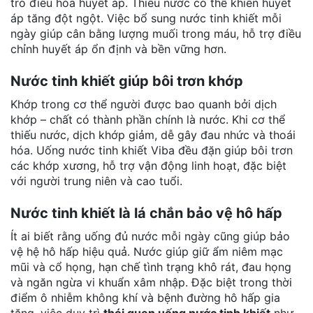
trò điều hòa huyết áp. Thiếu nước có thể khiến huyết
áp tăng đột ngột. Việc bổ sung nước tinh khiết mỗi
ngày giúp
cân bằng lượng muối trong máu
, hỗ trợ điều
chỉnh huyết áp ổn định và bền vững hơn.
Nước tinh khiết giúp bôi trơn khớp
Khớp trong cơ thể người được bao quanh bởi dịch
khớp – chất có thành phần chính là nước. Khi cơ thể
thiếu nước, dịch khớp giảm, dễ gây đau nhức và thoái
hóa. Uống nước tinh khiết Viba đều đặn giúp
bôi trơn
các khớp xương
, hỗ trợ vận động linh hoạt, đặc biệt
với người trung niên và cao tuổi.
Nước tinh khiết là lá chắn bảo vệ hô hấp
Ít ai biết rằng uống đủ nước mỗi ngày cũng giúp bảo
vệ hệ hô hấp hiệu quả. Nước giúp giữ ẩm niêm mạc
mũi và cổ họng, hạn chế tình trạng khô rát, đau họng
và ngăn ngừa vi khuẩn xâm nhập. Đặc biệt trong thời
điểm ô nhiễm không khí và bệnh đường hô hấp gia