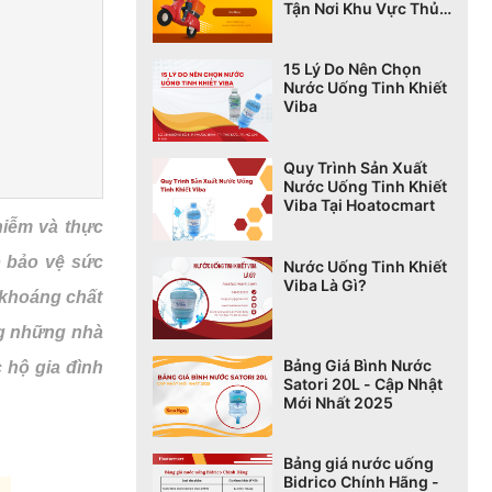
Tận Nơi Khu Vực Thủ
Đức
15 Lý Do Nên Chọn
Nước Uống Tinh Khiết
Viba
Quy Trình Sản Xuất
Nước Uống Tinh Khiết
Viba Tại Hoatocmart
hiễm và thực
p bảo vệ sức
Nước Uống Tinh Khiết
Viba Là Gì?
 khoáng chất
ng những nhà
Bảng Giá Bình Nước
 hộ gia đình
Satori 20L - Cập Nhật
Mới Nhất 2025
Bảng giá nước uống
Bidrico Chính Hãng -