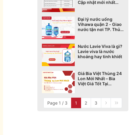
Cập nhật mới nhất
2025
Đại lý nước uống
Vihawa quận 2 - Giao
nước tận nơi TP. Thủ
Đức
Nước Lavie Viva là gì?
Lavie viva là nước
khoáng hay tinh khiết
Giá Bia Việt Thùng 24
Lon Mới Nhất – Bia
Việt Giá Tốt Tại
Hoatocmart
Page 1 / 3
1
2
3