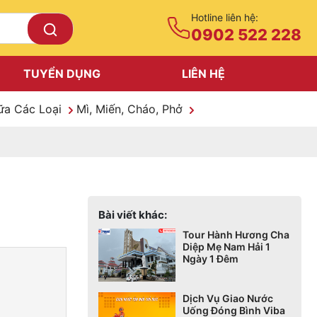
Hotline liên hệ:
0902 522 228
TUYỂN DỤNG
LIÊN HỆ
ữa Các Loại
Mì, Miến, Cháo, Phở
Bài viết khác:
Tour Hành Hương Cha
Diệp Mẹ Nam Hải 1
Ngày 1 Đêm
Dịch Vụ Giao Nước
Uống Đóng Bình Viba