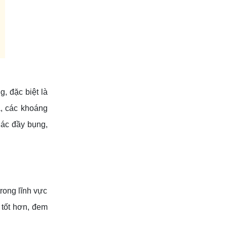
, đặc biệt là
a, các khoáng
iác đầy bụng,
rong lĩnh vực
 tốt hơn, đem