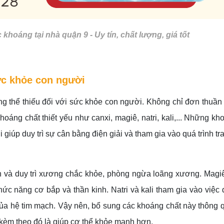
hoáng tại nhà quận 9 - Uy tín, chất lượng, giá tốt
ức khỏe con người
g thể thiếu đối với sức khỏe con người. Không chỉ đơn thuần
ng chất thiết yếu như canxi, magiê, natri, kali,... Những kh
giúp duy trì sự cân bằng điện giải và tham gia vào quá trình tra
ển và duy trì xương chắc khỏe, phòng ngừa loãng xương. Magiê
hức năng cơ bắp và thần kinh. Natri và kali tham gia vào việc 
 của hệ tim mạch. Vậy nên, bổ sung các khoáng chất này thông 
kèm theo đó là giúp cơ thể khỏe mạnh hơn.