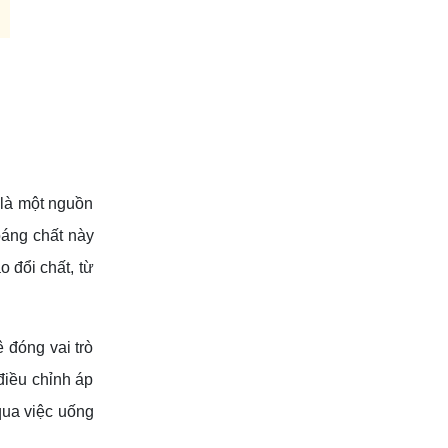
 là một nguồn
oáng chất này
o đổi chất, từ
 đóng vai trò
điều chỉnh áp
qua việc uống