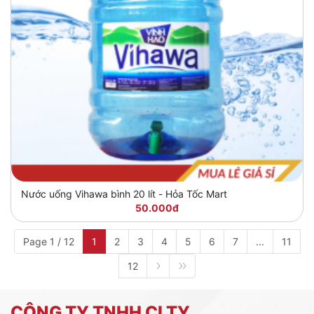
Nước uống Vihawa bình 20 lít - Hỏa Tốc Mart
50.000đ
Page 1 / 12
1
2
3
4
5
6
7
...
11
12
CÔNG TY TNHH CI TY