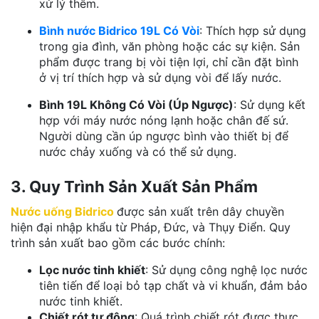
xử lý thêm.
Bình nước Bidrico 19L Có Vòi
: Thích hợp sử dụng
trong gia đình, văn phòng hoặc các sự kiện. Sản
phẩm được trang bị vòi tiện lợi, chỉ cần đặt bình
ở vị trí thích hợp và sử dụng vòi để lấy nước.
Bình 19L Không Có Vòi (Úp Ngược)
: Sử dụng kết
hợp với máy nước nóng lạnh hoặc chân đế sứ.
Người dùng cần úp ngược bình vào thiết bị để
nước chảy xuống và có thể sử dụng.
3. Quy Trình Sản Xuất Sản Phẩm
Nước uống Bidrico
được sản xuất trên dây chuyền
hiện đại nhập khẩu từ Pháp, Đức, và Thụy Điển. Quy
trình sản xuất bao gồm các bước chính:
Lọc nước tinh khiết
: Sử dụng công nghệ lọc nước
tiên tiến để loại bỏ tạp chất và vi khuẩn, đảm bảo
nước tinh khiết.
Chiết rót tự động
: Quá trình chiết rót được thực