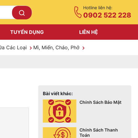
Hotline liên hệ:
0902 522 228
TUYỂN DỤNG
LIÊN HỆ
ữa Các Loại
Mì, Miến, Cháo, Phở
Bài viết khác:
Chính Sách Bảo Mật
Chính Sách Thanh
Toán