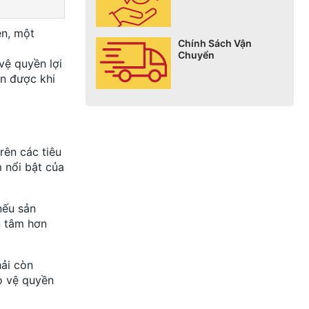
ên, một
Chính Sách Vận
Chuyển
vệ quyền lợi
ận được khi
rên các tiêu
 nổi bật của
nếu sản
n tâm hơn
ải còn
o vệ quyền