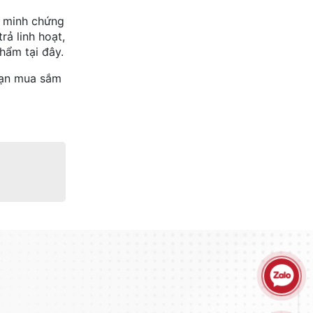
à minh chứng
rả linh hoạt,
hẩm tại đây.
 bạn mua sắm