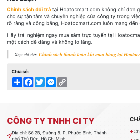
Chính sách đổi trả
tại Hoatocmart.com không chỉ đơn g
cho sự tận tâm và chuyên nghiệp của công ty trong việc 
rõ ràng và công bằng, Hoatocmart.com luôn mang đến c
Hãy trải nghiệm ngay mua sắm trực tuyến tại Hoatocmar
một cách dễ dàng và không lo lắng.
Chính sách thanh toán khi mua hàng tại Hoatoc
Xem chi tiết:
Chia sẻ:
Share
Facebook
Twitter
Messenger
Copy
Link
CÔNG TY TNHH CI TY
CH
Ch
Địa chỉ: Số 2B, Đường 8, P. Phước Bình, Thành
phố Thủ Đức, Hồ Chí Minh