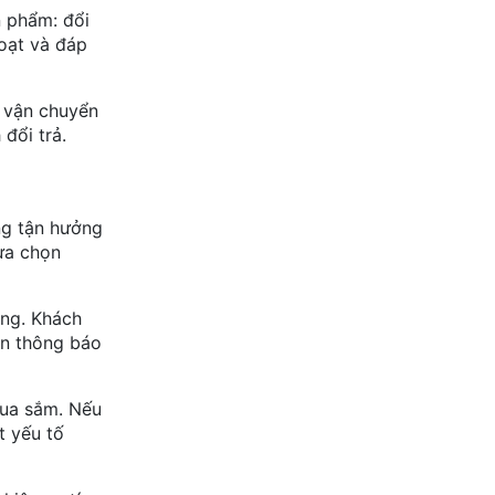
n phẩm: đổi
oạt và đáp
í vận chuyển
 đổi trả.
ng tận hưởng
lựa chọn
óng. Khách
ần thông báo
mua sắm. Nếu
t yếu tố