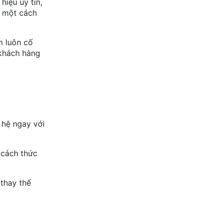
iệu uy tín,
m một cách
m luôn cố
 khách hàng
 hệ ngay với
 cách thức
 thay thế