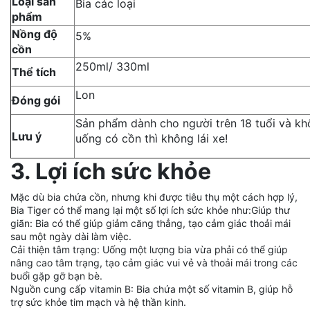
Loại sản
Bia các loại
phẩm
Nồng độ
5%
cồn
250ml/ 330ml
Thể tích
Lon
Đóng gói
Sản phẩm dành cho người trên 18 tuổi và k
Lưu ý
uống có cồn thì không lái xe!
3. Lợi ích sức khỏe
Mặc dù bia chứa cồn, nhưng khi được tiêu thụ một cách hợp lý,
Bia Tiger có thể mang lại một số lợi ích sức khỏe như:Giúp thư
giãn: Bia có thể giúp giảm căng thẳng, tạo cảm giác thoải mái
sau một ngày dài làm việc.
Cải thiện tâm trạng: Uống một lượng bia vừa phải có thể giúp
nâng cao tâm trạng, tạo cảm giác vui vẻ và thoải mái trong các
buổi gặp gỡ bạn bè.
Nguồn cung cấp vitamin B: Bia chứa một số vitamin B, giúp hỗ
trợ sức khỏe tim mạch và hệ thần kinh.