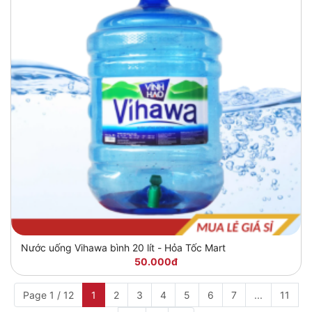
Nước uống Vihawa bình 20 lít - Hỏa Tốc Mart
50.000đ
Page 1 / 12
1
2
3
4
5
6
7
...
11