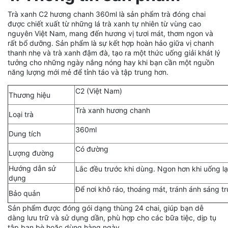
Trà xanh C2 hương chanh 360ml là sản phẩm trà đóng chai
được chiết xuất từ những lá trà xanh tự nhiên từ vùng cao
nguyên Việt Nam, mang đến hương vị tươi mát, thơm ngon và
rất bổ dưỡng. Sản phẩm là sự kết hợp hoàn hảo giữa vị chanh
thanh nhẹ và trà xanh đậm đà, tạo ra một thức uống giải khát lý
tưởng cho những ngày nắng nóng hay khi bạn cần một nguồn
năng lượng mới mẻ để tỉnh táo và tập trung hơn.
C2 (Việt Nam)
Thương hiệu
Trà xanh hương chanh
Loại trà
360ml
Dung tích
Có đường
Lượng đường
Hướng dẫn sử
Lắc đều trước khi dùng. Ngon hơn khi uống l
dụng
Để nơi khô ráo, thoáng mát, tránh ánh sáng tr
Bảo quản
Sản phẩm được đóng gói dạng thùng 24 chai, giúp bạn dễ
dàng lưu trữ và sử dụng dần, phù hợp cho các bữa tiệc, dịp tụ
tập bạn bè hoặc dùng hàng ngày.