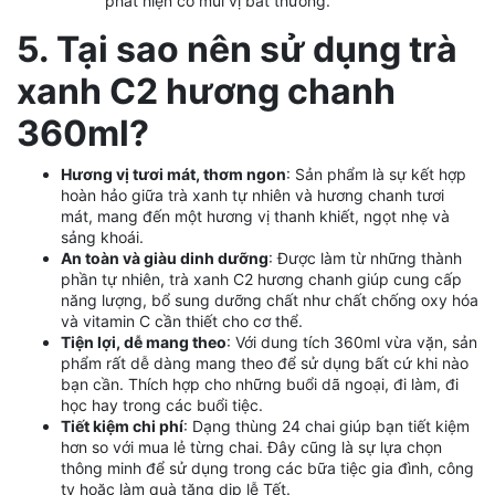
phát hiện có mùi vị bất thường.
5. Tại sao nên sử dụng trà
xanh C2 hương chanh
360ml?
Hương vị tươi mát, thơm ngon
: Sản phẩm là sự kết hợp
hoàn hảo giữa trà xanh tự nhiên và hương chanh tươi
mát, mang đến một hương vị thanh khiết, ngọt nhẹ và
sảng khoái.
An toàn và giàu dinh dưỡng
: Được làm từ những thành
phần tự nhiên, trà xanh C2 hương chanh giúp cung cấp
năng lượng, bổ sung dưỡng chất như chất chống oxy hóa
và vitamin C cần thiết cho cơ thể.
Tiện lợi, dễ mang theo
: Với dung tích 360ml vừa vặn, sản
phẩm rất dễ dàng mang theo để sử dụng bất cứ khi nào
bạn cần. Thích hợp cho những buổi dã ngoại, đi làm, đi
học hay trong các buổi tiệc.
Tiết kiệm chi phí
: Dạng thùng 24 chai giúp bạn tiết kiệm
hơn so với mua lẻ từng chai. Đây cũng là sự lựa chọn
thông minh để sử dụng trong các bữa tiệc gia đình, công
ty hoặc làm quà tặng dịp lễ Tết.