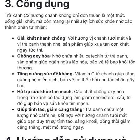
3. Công dụng
Trà xanh C2 hương chanh không chỉ đơn thuần là một thức
uống giải khát, mà còn mang lại nhiều lợi ích sức khỏe nhờ các
thành phần tự nhiên:
Giải khát nhanh chóng
: Với hương vị chanh tươi mát và
vị trà xanh thanh nhẹ, sản phẩm giúp xua tan cơn khát
ngay tức thì.
Chống oxy hóa
: Nhờ chứa nhiều catechin từ trà xanh,
sản phẩm giúp ngăn ngừa lão hóa, bảo vệ tế bào khỏi tổn
thương.
Tăng cường sức đề kháng
: Vitamin C từ chanh giúp tăng
cường hệ miễn dịch, bảo vệ cơ thể khỏi các tác nhân gây
hại.
Hỗ trợ sức khỏe tim mạch
: Các chất chống oxy hóa
trong trà xanh có tác dụng làm giảm cholesterol xấu, từ
đó giúp bảo vệ sức khỏe tim mạch.
Giúp tỉnh táo, giảm căng thẳng
: Trà xanh chứa một
lượng nhỏ caffeine, kết hợp với hương chanh tươi mát
giúp bạn duy trì sự tỉnh táo, sảng khoái, đồng thời giảm
căng thẳng, mệt mỏi trong ngày.