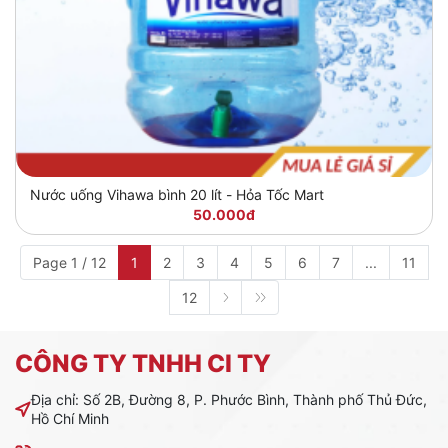
Nước uống Vihawa bình 20 lít - Hỏa Tốc Mart
50.000đ
Page 1 / 12
1
2
3
4
5
6
7
...
11
12
CÔNG TY TNHH CI TY
Địa chỉ: Số 2B, Đường 8, P. Phước Bình, Thành phố Thủ Đức,
Hồ Chí Minh