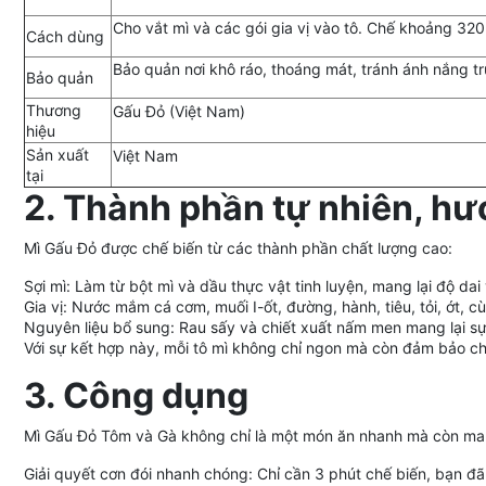
Cho vắt mì và các gói gia vị vào tô. Chế khoảng 320
Cách dùng
Bảo quản nơi khô ráo, thoáng mát, tránh ánh nắng 
Bảo quản
Thương
Gấu Đỏ (Việt Nam)
hiệu
Sản xuất
Việt Nam
tại
2. Thành phần tự nhiên, hư
Mì Gấu Đỏ được chế biến từ các thành phần chất lượng cao:
Sợi mì: Làm từ bột mì và dầu thực vật tinh luyện, mang lại độ dai
Gia vị: Nước mắm cá cơm, muối I-ốt, đường, hành, tiêu, tỏi, ớt, 
Nguyên liệu bổ sung: Rau sấy và chiết xuất nấm men mang lại 
Với sự kết hợp này, mỗi tô mì không chỉ ngon mà còn đảm bảo ch
3. Công dụng
Mì Gấu Đỏ Tôm và Gà không chỉ là một món ăn nhanh mà còn mang 
Giải quyết cơn đói nhanh chóng: Chỉ cần 3 phút chế biến, bạn đã