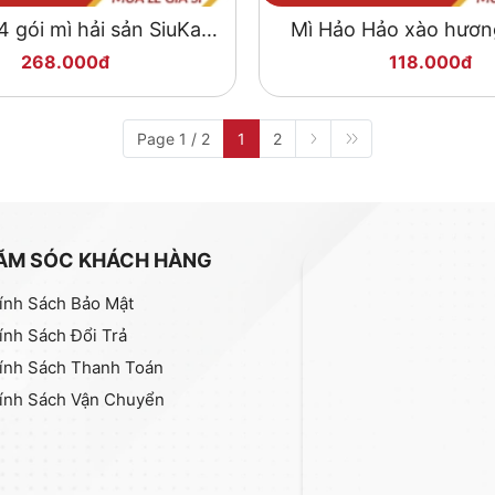
 gói mì hải sản SiuKay
Mì Hảo Hảo xào hươn
129g
xào chua ngọt 75 gr
268.000đ
118.000đ
Page 1 / 2
1
2
ĂM SÓC KHÁCH HÀNG
ính Sách Bảo Mật
ính Sách Đổi Trả
ính Sách Thanh Toán
ính Sách Vận Chuyển