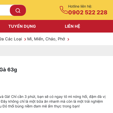
Hotline liên hệ:
0902 522 228
TUYỂN DỤNG
LIÊN HỆ
ữa Các Loại
Mì, Miến, Cháo, Phở
 Gà 63g
à Gà! Chỉ cần 3 phút, bạn sẽ có ngay tô mì nóng hổi, đậm đà vị
Đây không chỉ là một bữa ăn nhanh mà còn là một trải nghiệm
ấu Đỏ thổi bùng niềm đam mê ẩm thực trong bạn!