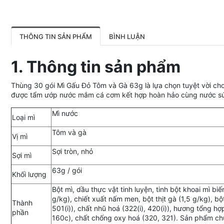
THÔNG TIN SẢN PHẨM
BÌNH LUẬN
1. Thông tin sản phẩm
Thùng 30 gói Mì Gấu Đỏ Tôm và Gà 63g là lựa chọn tuyệt vời cho 
được tẩm ướp nước mắm cá cơm kết hợp hoàn hảo cùng nước súp 
Mì nước
Loại mì
Tôm và gà
Vị mì
Sợi tròn, nhỏ
Sợi mì
63g / gói
Khối lượng
Bột mì, dầu thực vật tinh luyện, tinh bột khoai mì biế
g/kg), chiết xuất nấm men, bột thịt gà (1,5 g/kg), bột 
Thành
501(i)), chất nhũ hoá (322(i), 420(i)), hương tổng h
phần
160c), chất chống oxy hoá (320, 321). Sản phẩm chứ