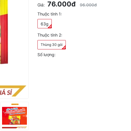
76.000đ
Giá:
96.000đ
Thuộc tính 1:
63g
Thuộc tính 2:
Thùng 30 gói
Số lượng: