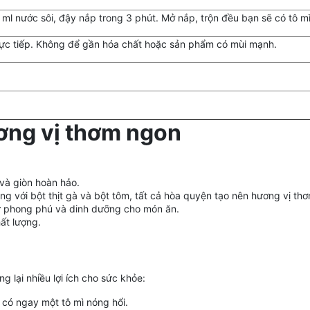
 ml nước sôi, đậy nắp trong 3 phút. Mở nắp, trộn đều bạn sẽ có tô m
trực tiếp. Không để gần hóa chất hoặc sản phẩm có mùi mạnh.
ơng vị thơm ngon
 và giòn hoàn hảo.
cùng với bột thịt gà và bột tôm, tất cả hòa quyện tạo nên hương vị t
sự phong phú và dinh dưỡng cho món ăn.
ất lượng.
lại nhiều lợi ích cho sức khỏe:
 có ngay một tô mì nóng hổi.