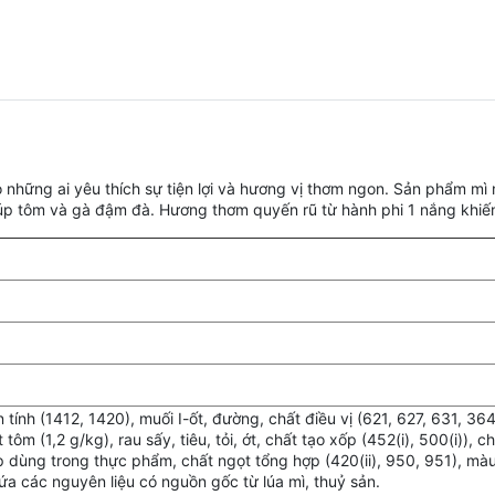
những ai yêu thích sự tiện lợi và hương vị thơm ngon. Sản phẩm mì 
tôm và gà đậm đà. Hương thơm quyến rũ từ hành phi 1 nắng khiến m
n tính (1412, 1420), muối I-ốt, đường, chất điều vị (621, 627, 631, 364(
tôm (1,2 g/kg), rau sấy, tiêu, tỏi, ớt, chất tạo xốp (452(i), 500(i)), c
ợp dùng trong thực phẩm, chất ngọt tổng hợp (420(ii), 950, 951), màu
a các nguyên liệu có nguồn gốc từ lúa mì, thuỷ sản.