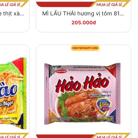
 thịt xào
MÌ LẨU THÁI hương vị tôm 81gr
Acecook 30 gói
205.000đ