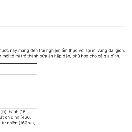
nước này mang đến trải nghiệm ẩm thực với sợi mì vàng dai giòn,
ỗi tô mì trở thành bữa ăn hấp dẫn, phù hợp cho cả gia đình.
ii)), hành (15
hất ổn định (466,
 tự nhiên (160b(i),