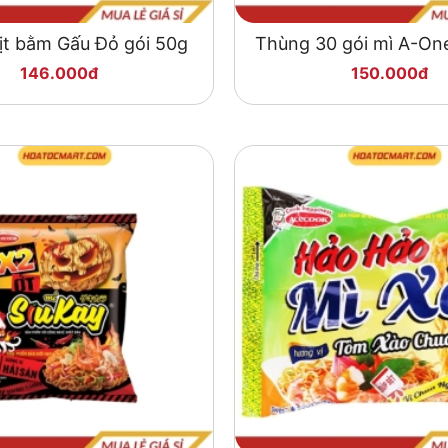
ịt bằm Gấu Đỏ gói 50g
Thùng 30 gói mì A-One
85g
146.000đ
150.000đ