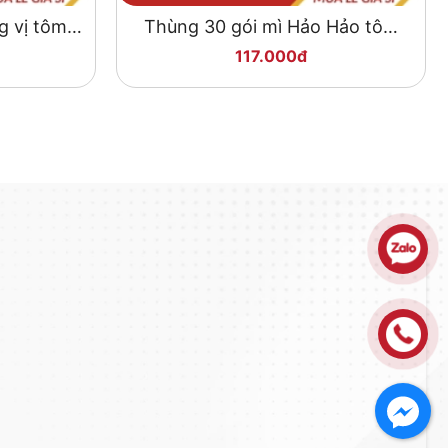
g vị tôm
Thùng 30 gói mì Hảo Hảo tôm
 Acecook
chua cay 75g
117.000đ