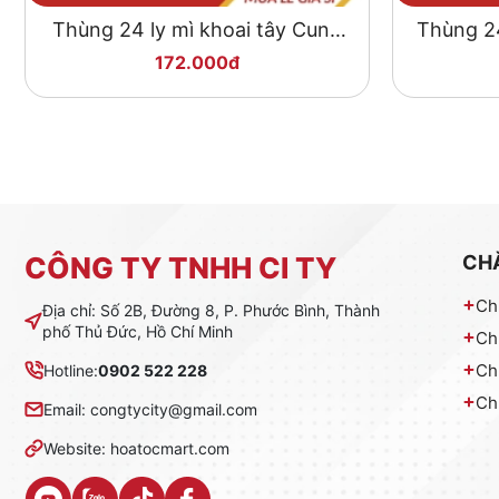
Thùng 24 ly mì khoai tây Cung
Thùng 24
Đình lẩu tôm chua cay 65g
172.000đ
CÔNG TY TNHH CI TY
CH
Ch
Địa chỉ: Số 2B, Đường 8, P. Phước Bình, Thành
phố Thủ Đức, Hồ Chí Minh
Ch
Ch
Hotline:
0902 522 228
Ch
Email: congtycity@gmail.com
Website: hoatocmart.com