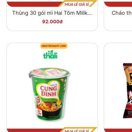
Thùng 30 gói mì Hai Tôm Miliket
Cháo th
tôm chua cay 75g
92.000đ