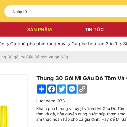
SẢN PHẨM
TIN TỨC
Sản
Cà phê pha phin rang xay
Cà phê hòa tan 3 in 1
S
ùng 30 gói mì Gấu Đỏ tôm và gà 63g
Thùng 30 Gói Mì Gấu Đỏ Tôm Và
Share
Facebook
Twitter
Messenger
Copy
Link
Lượt xem:
978
Khám phá hương vị tuyệt vời với Mì Gấu Đỏ Tôm v
tôm và gà, hòa quyện cùng nước súp thơm lừng. 
ẩm thực hoàn hảo cho cả gia đình. Hãy để Mì G