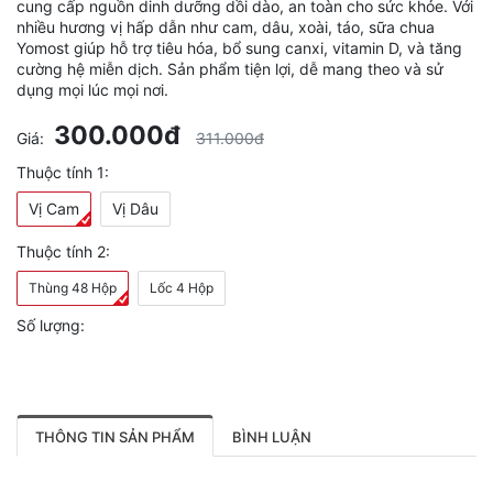
cung cấp nguồn dinh dưỡng dồi dào, an toàn cho sức khỏe. Với
nhiều hương vị hấp dẫn như cam, dâu, xoài, táo, sữa chua
Yomost giúp hỗ trợ tiêu hóa, bổ sung canxi, vitamin D, và tăng
cường hệ miễn dịch. Sản phẩm tiện lợi, dễ mang theo và sử
dụng mọi lúc mọi nơi.
300.000đ
Giá:
311.000đ
Thuộc tính 1:
Vị Cam
Vị Dâu
Thuộc tính 2:
Thùng 48 Hộp
Lốc 4 Hộp
Số lượng:
THÔNG TIN SẢN PHẨM
BÌNH LUẬN