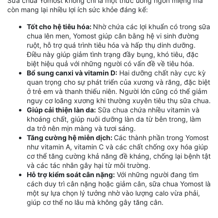
Sữa chua Yomost không chỉ là một thức uống ngon miệng mà
còn mang lại nhiều lợi ích sức khỏe đáng kể:
Tốt cho hệ tiêu hóa:
Nhờ chứa các lợi khuẩn có trong sữa
chua lên men, Yomost giúp cân bằng hệ vi sinh đường
ruột, hỗ trợ quá trình tiêu hóa và hấp thụ dinh dưỡng.
Điều này giúp giảm tình trạng đầy bụng, khó tiêu, đặc
biệt hiệu quả với những người có vấn đề về tiêu hóa.
Bổ sung canxi và vitamin D:
Hai dưỡng chất này cực kỳ
quan trọng cho sự phát triển của xương và răng, đặc biệt
ở trẻ em và thanh thiếu niên. Người lớn cũng có thể giảm
nguy cơ loãng xương khi thường xuyên tiêu thụ sữa chua.
Giúp cải thiện làn da:
Sữa chua chứa nhiều vitamin và
khoáng chất, giúp nuôi dưỡng làn da từ bên trong, làm
da trở nên mịn màng và tươi sáng.
Tăng cường hệ miễn dịch:
Các thành phần trong Yomost
như vitamin A, vitamin C và các chất chống oxy hóa giúp
cơ thể tăng cường khả năng đề kháng, chống lại bệnh tật
và các tác nhân gây hại từ môi trường.
Hỗ trợ kiểm soát cân nặng:
Với những người đang tìm
cách duy trì cân nặng hoặc giảm cân, sữa chua Yomost là
một sự lựa chọn lý tưởng nhờ vào lượng calo vừa phải,
giúp cơ thể no lâu mà không gây tăng cân.