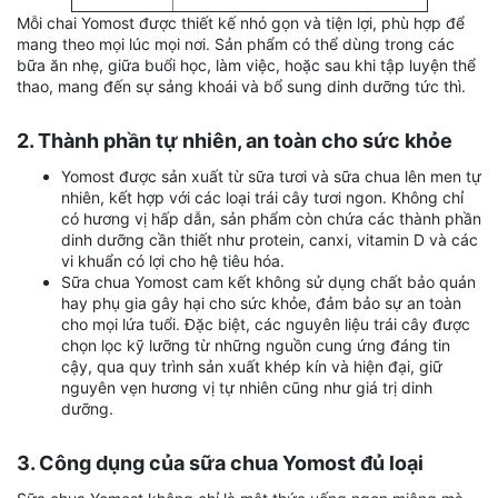
Mỗi chai Yomost được thiết kế nhỏ gọn và tiện lợi, phù hợp để
mang theo mọi lúc mọi nơi. Sản phẩm có thể dùng trong các
bữa ăn nhẹ, giữa buổi học, làm việc, hoặc sau khi tập luyện thể
thao, mang đến sự sảng khoái và bổ sung dinh dưỡng tức thì.
2. Thành phần tự nhiên, an toàn cho sức khỏe
Yomost được sản xuất từ sữa tươi và sữa chua lên men tự
nhiên, kết hợp với các loại trái cây tươi ngon. Không chỉ
có hương vị hấp dẫn, sản phẩm còn chứa các thành phần
dinh dưỡng cần thiết như protein, canxi, vitamin D và các
vi khuẩn có lợi cho hệ tiêu hóa.
Sữa chua Yomost cam kết không sử dụng chất bảo quản
hay phụ gia gây hại cho sức khỏe, đảm bảo sự an toàn
cho mọi lứa tuổi. Đặc biệt, các nguyên liệu trái cây được
chọn lọc kỹ lưỡng từ những nguồn cung ứng đáng tin
cậy, qua quy trình sản xuất khép kín và hiện đại, giữ
nguyên vẹn hương vị tự nhiên cũng như giá trị dinh
dưỡng.
3. Công dụng của sữa chua Yomost đủ loại