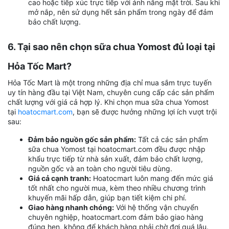
cao hoặc tiếp xúc trực tiếp với ánh nắng mặt trời. Sau khi
mở nắp, nên sử dụng hết sản phẩm trong ngày để đảm
bảo chất lượng.
6. Tại sao nên chọn sữa chua Yomost đủ loại tại
Hỏa Tốc Mart?
Hỏa Tốc Mart là một trong những địa chỉ mua sắm trực tuyến
uy tín hàng đầu tại Việt Nam, chuyên cung cấp các sản phẩm
chất lượng với giá cả hợp lý. Khi chọn mua sữa chua Yomost
tại
hoatocmart.com
, bạn sẽ được hưởng những lợi ích vượt trội
sau:
Đảm bảo nguồn gốc sản phẩm:
Tất cả các sản phẩm
sữa chua Yomost tại hoatocmart.com đều được nhập
khẩu trực tiếp từ nhà sản xuất, đảm bảo chất lượng,
nguồn gốc và an toàn cho người tiêu dùng.
Giá cả cạnh tranh:
Hoatocmart luôn mang đến mức giá
tốt nhất cho người mua, kèm theo nhiều chương trình
khuyến mãi hấp dẫn, giúp bạn tiết kiệm chi phí.
Giao hàng nhanh chóng:
Với hệ thống vận chuyển
chuyên nghiệp, hoatocmart.com đảm bảo giao hàng
đúng hẹn, không để khách hàng phải chờ đợi quá lâu.