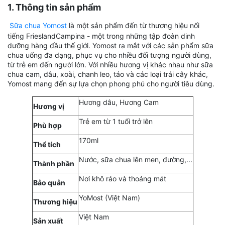
1. Thông tin sản phẩm
Sữa chua Yomost
là một sản phẩm đến từ thương hiệu nổi
tiếng FrieslandCampina - một trong những tập đoàn dinh
dưỡng hàng đầu thế giới. Yomost ra mắt với các sản phẩm sữa
chua uống đa dạng, phục vụ cho nhiều đối tượng người dùng,
từ trẻ em đến người lớn. Với nhiều hương vị khác nhau như sữa
chua cam, dâu, xoài, chanh leo, táo và các loại trái cây khác,
Yomost mang đến sự lựa chọn phong phú cho người tiêu dùng.
Hương dâu, Hương Cam
Hương vị
Trẻ em từ 1 tuổi trở lên
Phù hợp
170ml
Thể tích
Nước, sữa chua lên men, đường,...
Thành phần
Nơi khô ráo và thoáng mát
Bảo quản
YoMost (Việt Nam)
Thương hiệu
Việt Nam
Sản xuất