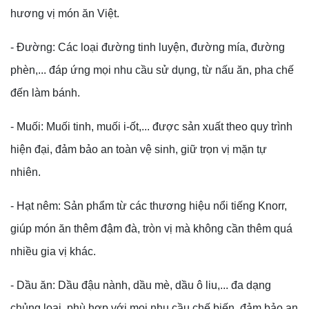
hương vị món ăn Việt.
- Đường: Các loại đường tinh luyện, đường mía, đường
phèn,... đáp ứng mọi nhu cầu sử dụng, từ nấu ăn, pha chế
đến làm bánh.
- Muối: Muối tinh, muối i-ốt,... được sản xuất theo quy trình
hiện đại, đảm bảo an toàn vệ sinh, giữ trọn vị mặn tự
nhiên.
- Hạt nêm: Sản phẩm từ các thương hiệu nổi tiếng Knorr,
giúp món ăn thêm đậm đà, tròn vị mà không cần thêm quá
nhiều gia vị khác.
- Dầu ăn: Dầu đậu nành, dầu mè, dầu ô liu,... đa dạng
chủng loại, phù hợp với mọi nhu cầu chế biến, đảm bảo an