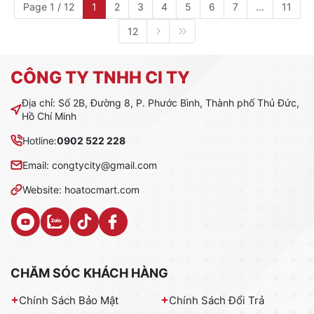
Page 1 / 12
1
2
3
4
5
6
7
...
11
12
CÔNG TY TNHH CI TY
Địa chỉ: Số 2B, Đường 8, P. Phước Bình, Thành phố Thủ Đức,
Hồ Chí Minh
Hotline:
0902 522 228
Email: congtycity@gmail.com
Website: hoatocmart.com
CHĂM SÓC KHÁCH HÀNG
Chính Sách Bảo Mật
Chính Sách Đổi Trả