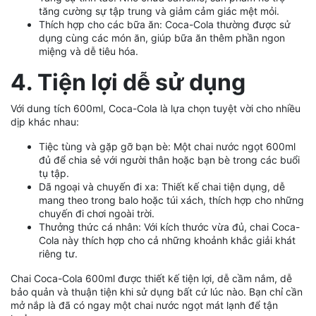
tăng cường sự tập trung và giảm cảm giác mệt mỏi.
Thích hợp cho các bữa ăn: Coca-Cola thường được sử
dụng cùng các món ăn, giúp bữa ăn thêm phần ngon
miệng và dễ tiêu hóa.
4. Tiện lợi dễ sử dụng
Với dung tích 600ml, Coca-Cola là lựa chọn tuyệt vời cho nhiều
dịp khác nhau:
Tiệc tùng và gặp gỡ bạn bè: Một chai nước ngọt 600ml
đủ để chia sẻ với người thân hoặc bạn bè trong các buổi
tụ tập.
Dã ngoại và chuyến đi xa: Thiết kế chai tiện dụng, dễ
mang theo trong balo hoặc túi xách, thích hợp cho những
chuyến đi chơi ngoài trời.
Thưởng thức cá nhân: Với kích thước vừa đủ, chai Coca-
Cola này thích hợp cho cả những khoảnh khắc giải khát
riêng tư.
Chai Coca-Cola 600ml được thiết kế tiện lợi, dễ cầm nắm, dễ
bảo quản và thuận tiện khi sử dụng bất cứ lúc nào. Bạn chỉ cần
mở nắp là đã có ngay một chai nước ngọt mát lạnh để tận