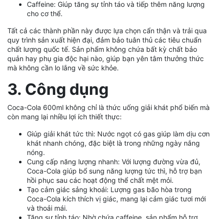
Caffeine: Giúp tăng sự tỉnh táo và tiếp thêm năng lượng
cho cơ thể.
Tất cả các thành phần này được lựa chọn cẩn thận và trải qua
quy trình sản xuất hiện đại, đảm bảo tuân thủ các tiêu chuẩn
chất lượng quốc tế. Sản phẩm không chứa bất kỳ chất bảo
quản hay phụ gia độc hại nào, giúp bạn yên tâm thưởng thức
mà không cần lo lắng về sức khỏe.
3. Công dụng
Coca-Cola 600ml không chỉ là thức uống giải khát phổ biến mà
còn mang lại nhiều lợi ích thiết thực:
Giúp giải khát tức thì: Nước ngọt có gas giúp làm dịu cơn
khát nhanh chóng, đặc biệt là trong những ngày nắng
nóng.
Cung cấp năng lượng nhanh: Với lượng đường vừa đủ,
Coca-Cola giúp bổ sung năng lượng tức thì, hỗ trợ bạn
hồi phục sau các hoạt động thể chất mệt mỏi.
Tạo cảm giác sảng khoái: Lượng gas bão hòa trong
Coca-Cola kích thích vị giác, mang lại cảm giác tươi mới
và thoải mái.
Tăng sự tỉnh táo: Nhờ chứa caffeine, sản phẩm hỗ trợ