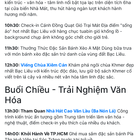
kiến trúc - văn hóa - tâm linh nổi bật tọa lạc trên diện tích 6ha
tại cửa biển Nhà Mát, thu hút hàng ngàn lượt khách hành
hương mỗi năm.
10h30:
Check-in Cánh Đồng Quạt Gió Trại Mát Địa điểm "sống
ảo" hot nhất Bạc Liêu với hàng chục tuabin gió khổng lồ -
background chụp ảnh không góc chết cho giới trẻ.
11h30:
Thưởng Thức Đặc Sản Bánh Xèo A Mật Dùng bữa trưa
với món bánh xèo đặc sản trứ danh của vùng đất Bạc Liêu.
12h30:
Viếng Chùa Xiêm Cán
Khám phá ngôi chùa Khmer đẹp
nhất Bạc Liêu với kiến trúc độc đáo, lưu giữ bộ sách Khmer cổ
viết trên lá cây và nhiều nét văn hóa tâm linh đặc sắc.
Buổi Chiều - Trải Nghiệm Văn
Hóa
13h30: Tham Quan
Nhà Hát Cao Văn Lầu (Ba Nón Lá)
Công
trình kiến trúc ấn tượng gồm Trung tâm triển lãm văn hóa -
nghệ thuật, điểm check-in yêu thích của nhiều du khách.
14h00: Khởi Hành Về TP.HCM
Ghé mua sắm đặc sản bánh Pía
Tân Huê Viên tại Sóc Trăng trước khi trở về.