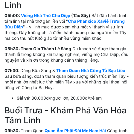
Linh
05h00:
Viếng Nhà Thờ Cha Diệp
(Tắc Sậy)
Bắt đầu hành trình
tâm linh tại nhà thờ gắn liền với "
Cha Phanxico Xaviê Trương
Bửu Diệp
" - vị linh mục được xem như một vị thánh vì sự linh
thiêng. Đây không chỉ là điểm hành hương của người miền Tây
mà còn thu hút Kitô giáo từ nhiều vùng miền khác.
05h30: Tham Gia Thánh Lễ Sáng
Du khách sẽ được tham gia
thánh lễ trong không khí trang nghiêm, viếng mộ Cha Diệp, cầu
nguyện và xin ơn trong khung cảnh thiêng liêng.
07h30:
Dùng Bữa Sáng &
Tham Quan Nhà Công Tử Bạc Liêu
Sau bữa sáng, đoàn tham quan biểu tượng kiến trúc miền Tây -
ngôi nhà lớn nhất lục tỉnh miền Tây xưa với những giai thoại nổi
tiếng về Công tử Ba Huy.
Giá vé
: 30.000đ/người lớn, 20.000đ/trẻ em
Buổi Trưa - Khám Phá Văn Hóa
Tâm Linh
09h30:
Tham Quan
Quan Âm Phật Đài Mẹ Nam Hải
Công trình