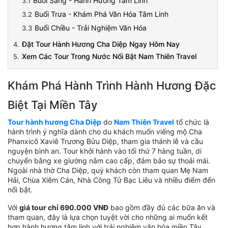
Buổi Sáng - Hành Hương Tâm Linh
Buổi Trưa - Khám Phá Văn Hóa Tâm Linh
Buổi Chiều - Trải Nghiệm Văn Hóa
Đặt Tour Hành Hương Cha Diệp Ngay Hôm Nay
Xem Các Tour Trong Nước Nổi Bật Nam Thiên Travel
Khám Phá Hành Trình Hành Hương Đặc
Biệt Tại Miền Tây
Tour hành hương Cha Diệp
do
Nam Thiên Travel
tổ chức là
hành trình ý nghĩa dành cho du khách muốn viếng mộ Cha
Phanxicô Xaviê Trương Bửu Diệp, tham gia thánh lễ và cầu
nguyện bình an. Tour khởi hành vào tối thứ 7 hàng tuần, di
chuyển bằng xe giường nằm cao cấp, đảm bảo sự thoải mái.
Ngoài nhà thờ Cha Diệp, quý khách còn tham quan Mẹ Nam
Hải, Chùa Xiêm Cán, Nhà Công Tử Bạc Liêu và nhiều điểm đến
nổi bật.
Với
giá tour chỉ 690.000 VNĐ
bao gồm đầy đủ các bữa ăn và
tham quan, đây là lựa chọn tuyệt vời cho những ai muốn kết
hợp hành hương tâm linh với trải nghiệm văn hóa miền Tây.